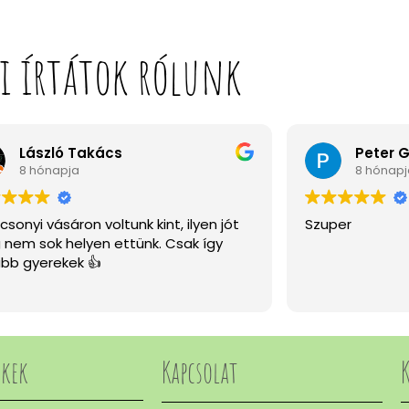
i írtátok rólunk
László Takács
Peter 
8 hónapja
8 hónapj
csonyi vásáron voltunk kint, ilyen jót
Szuper
nem sok helyen ettünk. Csak így
bb gyerekek 👍
nkek
Kapcsolat