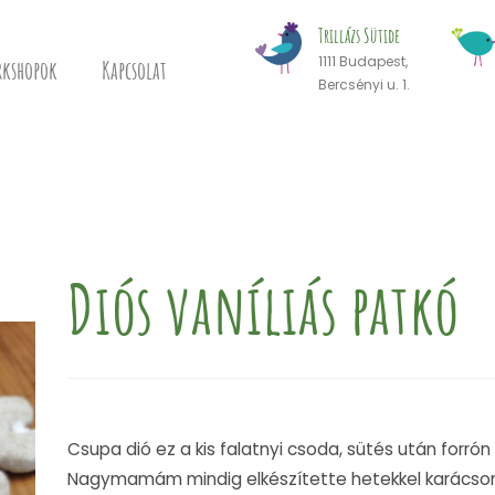
Trillázs Sütide
1111 Budapest,
kshopok
Kapcsolat
Bercsényi u. 1.
Diós vaníliás patkó
Csupa dió ez a kis falatnyi csoda, sütés után forrón
Nagymamám mindig elkészítette hetekkel karácsony 