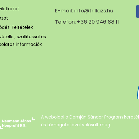
ilatkozat
E-mail: info@trillazs.hu
ozat
Telefon: +36 20 946 88 11
ődési Feltételek
étellel, szállítással és
solatos információk
A weboldal a Demján Sándor Program keret
és támogatásával valósult meg.