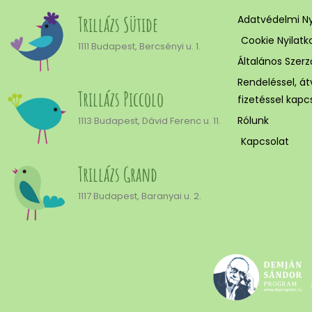
Trillázs Sütide
Adatvédelmi Ny
Cookie Nyilatk
1111 Budapest, Bercsényi u. 1.
Általános Szerz
Rendeléssel, átv
Trillázs Piccolo
fizetéssel kapc
Rólunk
1113 Budapest, Dávid Ferenc u. 11.
Kapcsolat
Trillázs Grand
1117 Budapest, Baranyai u. 2.