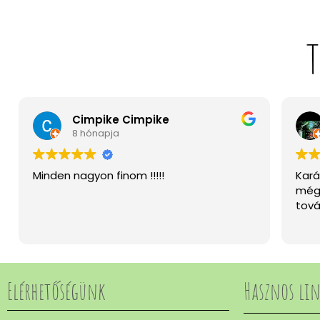
T
Cimpike Cimpike
8 hónapja
Minden nagyon finom !!!!!
Kará
még 
tová
Elérhetőségünk
Hasznos li