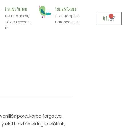
Trillázs Piccolo
Trillázs Grand
1113 Budapest,
1117 Budapest,
0
0
Ft
Dávid Ferenc u.
Baranyai u. 2.
11.
 vaníliás porcukorba forgatva.
előtt, aztán eldugta előlünk,