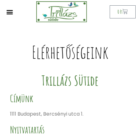
0
Ft
Elérhetőségeink
Trillázs Sütide
Címünk
1111 Budapest, Bercsényi utca 1.
Nyitvatartás