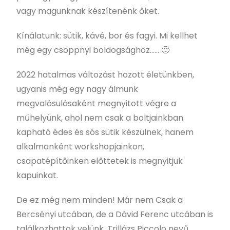
vagy magunknak készítenénk őket.
Kínálatunk: sütik, kávé, bor és fagyi. Mi kellhet
még egy csöppnyi boldogsághoz…… 🙂
2022 hatalmas változást hozott életünkben,
ugyanis még egy nagy álmunk
megvalósulásaként megnyitott végre a
műhelyünk, ahol nem csak a boltjainkban
kapható édes és sós sütik készülnek, hanem
alkalmanként workshopjainkon,
csapatépítőinken előttetek is megnyitjuk
kapuinkat.
De ez még nem minden! Már nem Csak a
Bercsényi utcában, de a Dávid Ferenc utcában is
találkozhattok velünk, Trillázs Piccolo nevű