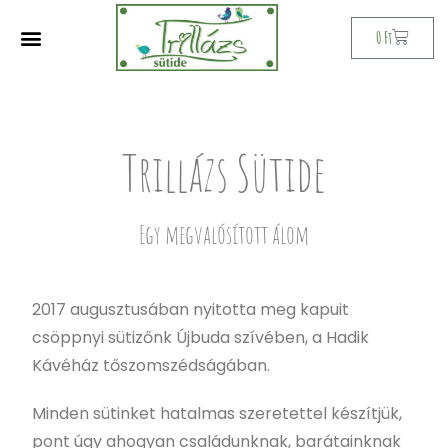
0
Ft
Trillázs Sütide
Egy megvalósított álom
2017 augusztusában nyitotta meg kapuit
csöppnyi sütizőnk Újbuda szívében, a Hadik
Kávéház tőszomszédságában.
Minden sütinket hatalmas szeretettel készítjük,
pont úgy ahogyan családunknak, barátainknak