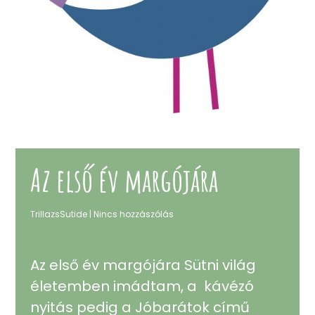
Az első év margójára
TrillazsSutide
Nincs hozzászólás
Az első év margójára Sütni világ
életemben imádtam, a kávézó
nyitás pedig a Jóbarátok című